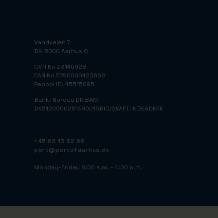
Vandvejen 7
DK-8000 Aarhus C
CVR No 23145928
EAN No 5790000423668
Peppol ID: 45515095
Bank: Nordea DK
IBAN:
DK5120000251490015
BIC/SWIFT: NDEADKKK
+45 86 13 32 66
port@portofaarhus.dk
Monday-Friday 8:00 a.m. - 4:00 p.m.