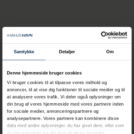
Thomas Haber Borch har været
administrerende direktør for Aarhus Havn
siden 1. juli 2020 og fratræder dermed efter
næsten fem et halvt år på posten.
Jeg har været meget glad for
Samtykke
Detaljer
Om
mine år som administrerende
direktør for Aarhus Havn, hvor
havnen har vundet
Denne hjemmeside bruger cookies
markedsandele og har slået
Vi bruger cookies til at tilpasse vores indhold og
nye omsætningsrekorder. Det
annoncer, til at vise dig funktioner til sociale medier og til
er ikke lykkes uden et
at analysere vores trafik. Vi deler også oplysninger om
tillidsfuldt samspil med
din brug af vores hjemmeside med vores partnere inden
kunder og
for sociale medier, annonceringspartnere og
forretningspartnere og støtte
analysepartnere. Vores partnere kan kombinere disse
fra dygtige medarbejdere,
data med andre oplysninger, du har givet dem, eller som
hvis engagement og
de har indsamlet fra din brug af deres tjenester.