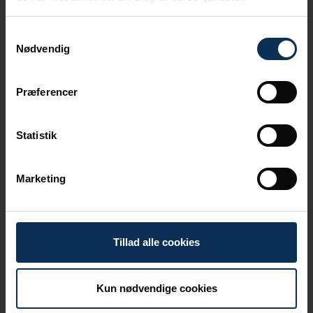
kompetence har været helt
afgørende for de resultater, vi
Samtykkevalg
har skabt sammen. Jeg ser
Nødvendig
frem til nye muligheder og
tager mange gode erfaringer
Præferencer
med mig videre,
siger Thomas Haber Borch.
Statistik
Frem til ansættelsen af en ny CEO indsætter
bestyrelsen en interim CEO, som forventes
Marketing
offentliggjort inden for få dage. Aarhus Havn
indleder nu en rekrutteringsproces for at
finde en ny CEO. Processen ventes afsluttet
i første halvdel af det nye år.
Tillad alle cookies
Kun nødvendige cookies