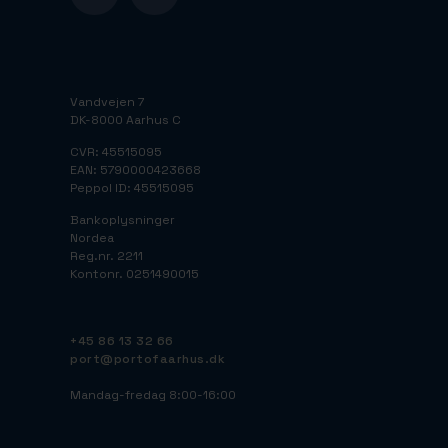
Vandvejen 7
DK-8000 Aarhus C
CVR: 45515095
EAN: 5790000423668
Peppol ID: 45515095
Bankoplysninger
Nordea
Reg.nr. 2211
Kontonr. 0251490015
+45 86 13 32 66
port@portofaarhus.dk
Mandag-fredag 8:00-16:00