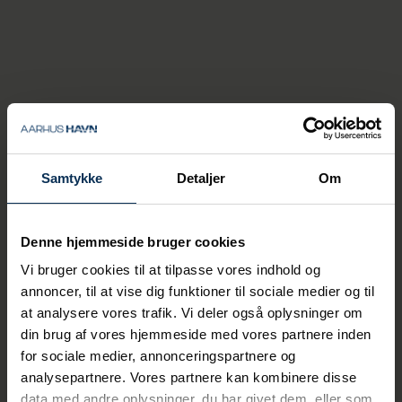
Thomas Haber Borch har været
administrerende direktør for Aarhus Havn
siden 1. juli 2020 og fratræder dermed efter
næsten fem et halvt år på posten.
Jeg har været meget glad for
mine år som administrerende
Samtykke
Detaljer
Om
direktør for Aarhus Havn, hvor
havnen har vundet
markedsandele og har slået
Denne hjemmeside bruger cookies
nye omsætningsrekorder. Det
Vi bruger cookies til at tilpasse vores indhold og
er ikke lykkes uden et
annoncer, til at vise dig funktioner til sociale medier og til
tillidsfuldt samspil med
at analysere vores trafik. Vi deler også oplysninger om
kunder og
din brug af vores hjemmeside med vores partnere inden
forretningspartnere og støtte
for sociale medier, annonceringspartnere og
fra dygtige medarbejdere,
analysepartnere. Vores partnere kan kombinere disse
hvis engagement og
data med andre oplysninger, du har givet dem, eller som