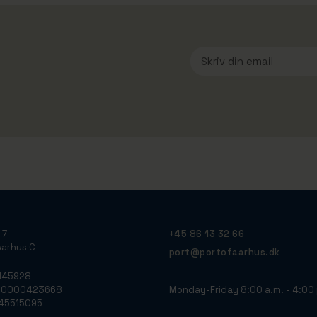
 7
+45 86 13 32 66
arhus C
port@portofaarhus.dk
3145928
Monday-Friday 8:00 a.m. - 4:00 
790000423668
: 45515095