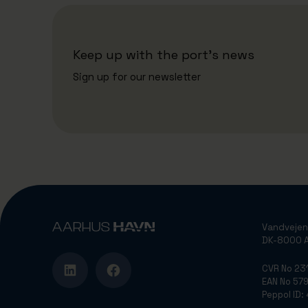
Keep up with the port's news
Sign up for our newsletter
Vandvejen
DK-8000 A
CVR No 2
EAN No 5
Peppol ID