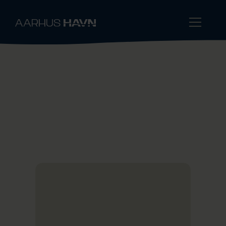
Green Energy
In 2023, Denmark's first shore power facility
for cruise ships was inaugurated at the Port
of Aarhus. More shore power facilities are
on the way.