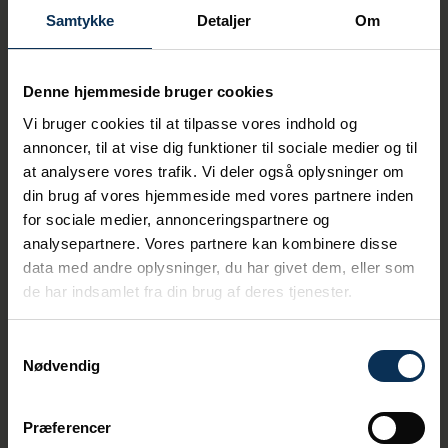
Samtykke
Detaljer
Om
Ship Waste Recycling
Denne hjemmeside bruger cookies
Vi bruger cookies til at tilpasse vores indhold og
We aim to recycle a minimum of 90 percent
annoncer, til at vise dig funktioner til sociale medier og til
of the waste from ships calling at Port of
at analysere vores trafik. Vi deler også oplysninger om
Aarhus by 2030. Therefore, we are actively
working to ensure an efficient reception
din brug af vores hjemmeside med vores partnere inden
system that contributes to environmentally
for sociale medier, annonceringspartnere og
sound management of ship operational
analysepartnere. Vores partnere kan kombinere disse
waste.
data med andre oplysninger, du har givet dem, eller som
de har indsamlet fra din brug af deres tjenester.
We want to make it easy for ships to
dispose of waste in our port, which can be a
contribution to reducing pollution in the
Samtykkevalg
marine environment.
Nødvendig
Read more about our ship waste
Præferencer
reception system