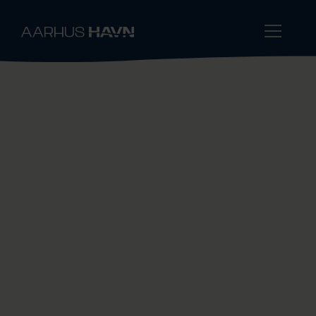
Waste
We offer an efficient waste reception
system for ships calling at Port of Aarhus.