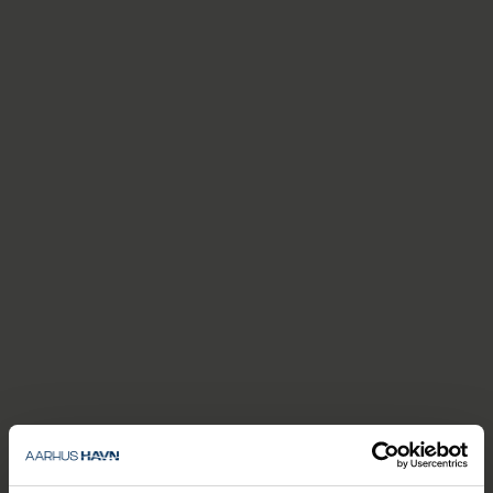
dsf@portofaarhus.dk