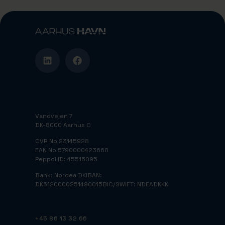
Vandvejen 7
DK-8000 Aarhus C
CVR No 23145928
EAN No 5790000423668
Peppol ID: 45515095
Bank: Nordea DK
IBAN:
DK5120000251490015
BIC/SWIFT: NDEADKKK
+45 86 13 32 66