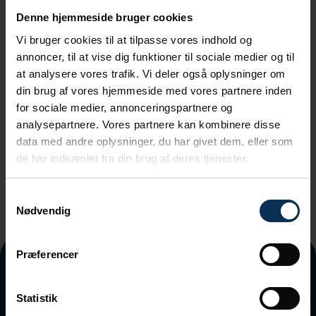
Denne hjemmeside bruger cookies
Sign up for our newsletter
Vi bruger cookies til at tilpasse vores indhold og
annoncer, til at vise dig funktioner til sociale medier og til
at analysere vores trafik. Vi deler også oplysninger om
din brug af vores hjemmeside med vores partnere inden
for sociale medier, annonceringspartnere og
Ved tilmeding accepterer du vores
analysepartnere. Vores partnere kan kombinere disse
privatlivspolitik
data med andre oplysninger, du har givet dem, eller som
de har indsamlet fra din brug af deres tjenester.
Samtykkevalg
Nødvendig
Præferencer
Statistik