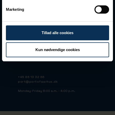
Marketing
Vandvejen 7
DK-8000 Aarhus C
Tillad alle cookies
CVR No 23145928
EAN No 5790000423668
Peppol ID: 45515095
Kun nødvendige cookies
Bank: Nordea DK
IBAN:
DK5120000251490015
BIC/SWIFT: NDEADKKK
+45 86 13 32 66
port@portofaarhus.dk
Monday-Friday 8:00 a.m. - 4:00 p.m.