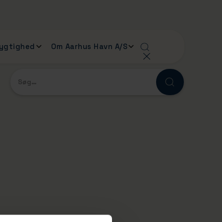
ygtighed
Om Aarhus Havn A/S