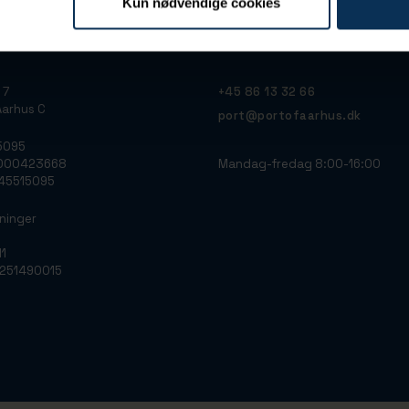
Kun nødvendige cookies
 7
+45 86 13 32 66
arhus C
port@portofaarhus.dk
5095
Mandag-fredag 8:00-16:00
0000423668
: 45515095
ninger
11
0251490015