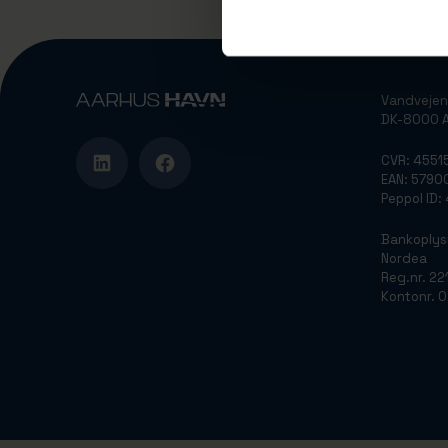
Vandvejen
DK-8000 A
CVR: 4551
EAN: 579
Peppol ID
Bankoplys
Nordea
Reg.nr. 22
Kontonr. 