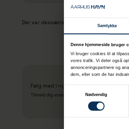
Der var desværre ingen resultater.
Samtykke
Denne hjemmeside bruger c
Vi bruger cookies til at tilpas
vores trafik. Vi deler også 
annonceringspartnere og anal
dem, eller som de har indsaml
Følg med i nyheder fra Aarhus Havn A
Samtykkevalg
Tilmeld dig vores nyhedsbrev
Nødvendig