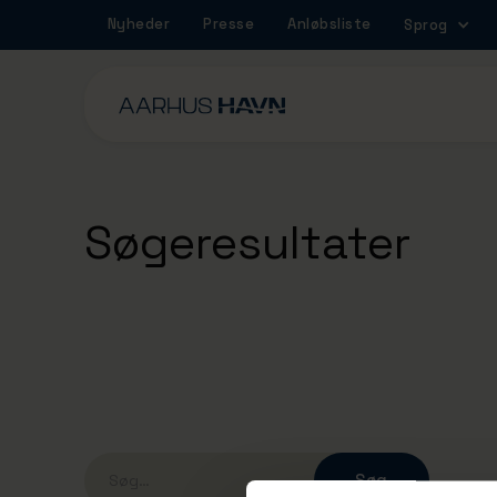
Nyheder
Presse
Anløbsliste
Sprog
Søgeresultater