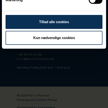
Vandvejen 7
DK-8000 Aarhus C
CVR No 23145928
Tillad alle cookies
EAN No 5790000423668
Peppol ID: 45515095
Bank: Nordea DK
IBAN:
Kun nødvendige cookies
DK5120000251490015
BIC/SWIFT: NDEADKKK
+45 86 13 32 66
port@portofaarhus.dk
Monday-Friday 8:00 a.m. - 4:00 p.m.
© 2024 Port of Aarhus
Privacy and Cookie Policy
Accessibility Statement