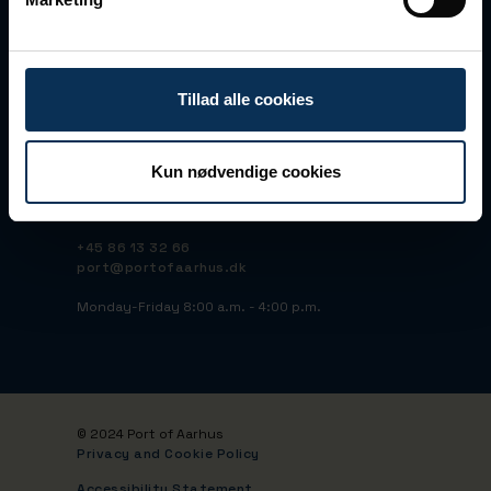
Vandvejen 7
DK-8000 Aarhus C
CVR No 23145928
Tillad alle cookies
EAN No 5790000423668
Peppol ID: 45515095
Bank: Nordea DK
IBAN:
Kun nødvendige cookies
DK5120000251490015
BIC/SWIFT: NDEADKKK
+45 86 13 32 66
port@portofaarhus.dk
Monday-Friday 8:00 a.m. - 4:00 p.m.
© 2024 Port of Aarhus
Privacy and Cookie Policy
Accessibility Statement