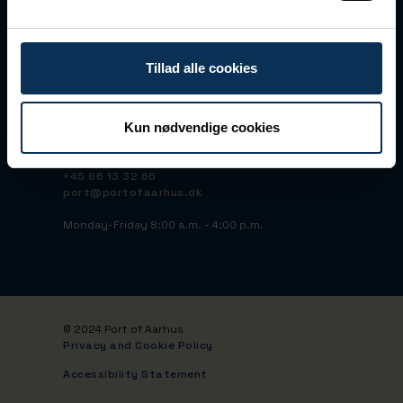
DK-8000 Aarhus C
CVR No 23145928
EAN No 5790000423668
Tillad alle cookies
Peppol ID: 45515095
Bank: Nordea DK
IBAN:
DK5120000251490015
BIC/SWIFT: NDEADKKK
Kun nødvendige cookies
+45 86 13 32 66
port@portofaarhus.dk
Monday-Friday 8:00 a.m. - 4:00 p.m.
© 2024 Port of Aarhus
Privacy and Cookie Policy
Accessibility Statement