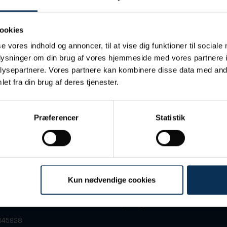
ookies
se vores indhold og annoncer, til at vise dig funktioner til sociale
oplysninger om din brug af vores hjemmeside med vores partnere i
ysepartnere. Vores partnere kan kombinere disse data med andr
et fra din brug af deres tjenester.
Præferencer
Statistik
Kun nødvendige cookies
 7
+45 86 13 32 66
arhus C
port@portofaarhus.dk
3145928