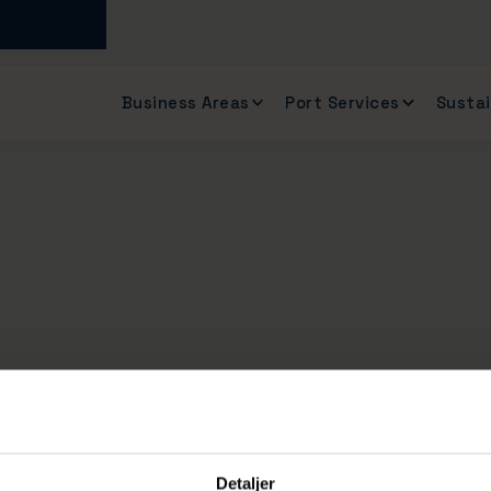
Business Areas
Port Services
Sustai
tage
Detaljer