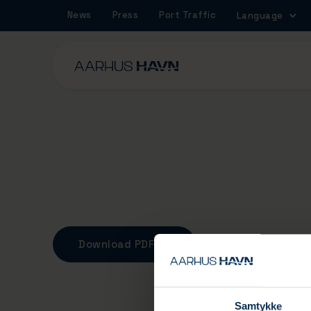
News
Press
Port Traffic
Language
Service Terms Pilo
Download PDF
Samtykke