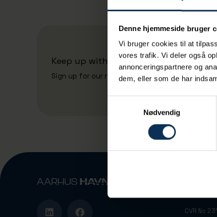
Denne hjemmeside bruger c
Vi bruger cookies til at tilpas
vores trafik. Vi deler også 
Keep up with the port's news
annonceringspartnere og anal
Sign up for our newsletter
dem, eller som de har indsaml
Samtykkevalg
Nødvendig
Vandvejen
DK-8000 A
CVR No 2