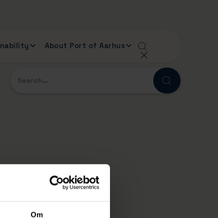
nability
About Port of Aarhus
Om