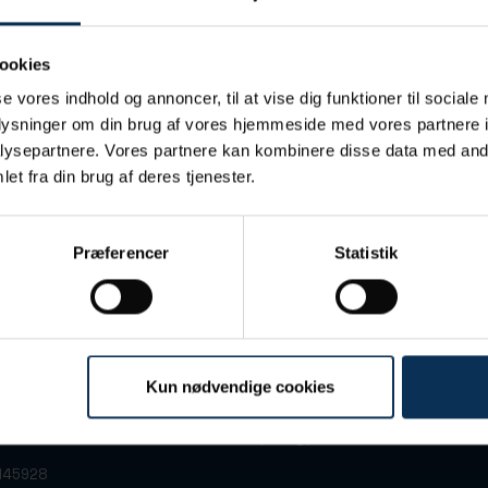
ookies
se vores indhold og annoncer, til at vise dig funktioner til sociale
oplysninger om din brug af vores hjemmeside med vores partnere i
ysepartnere. Vores partnere kan kombinere disse data med andr
et fra din brug af deres tjenester.
Præferencer
Statistik
Kun nødvendige cookies
 7
+45 86 13 32 66
arhus C
port@portofaarhus.dk
3145928