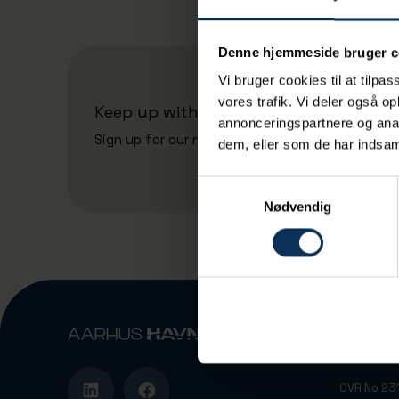
Denne hjemmeside bruger c
Vi bruger cookies til at tilpas
vores trafik. Vi deler også 
Keep up with the port's news
annonceringspartnere og anal
Sign up for our newsletter
dem, eller som de har indsaml
Samtykkevalg
Nødvendig
Vandvejen
DK-8000 A
CVR No 2