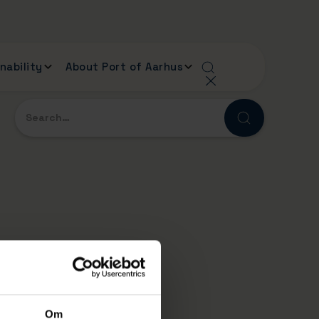
nability
About Port of Aarhus
Om