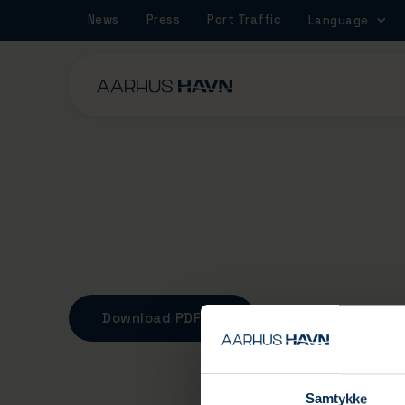
News
Press
Port Traffic
Language
Port map
Download PDF
Samtykke