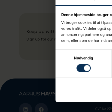
Denne hjemmeside bruger c
Vi bruger cookies til at tilpas
vores trafik. Vi deler også 
Keep up with the port's news
annonceringspartnere og anal
Sign up for our newsletter
dem, eller som de har indsaml
Samtykkevalg
Nødvendig
Vandvejen
DK-8000 A
CVR No 2