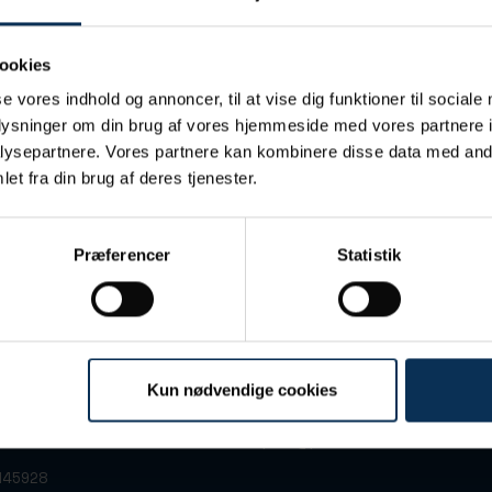
ookies
se vores indhold og annoncer, til at vise dig funktioner til sociale
oplysninger om din brug af vores hjemmeside med vores partnere i
ysepartnere. Vores partnere kan kombinere disse data med andr
et fra din brug af deres tjenester.
Præferencer
Statistik
Kun nødvendige cookies
 7
+45 86 13 32 66
arhus C
port@portofaarhus.dk
3145928