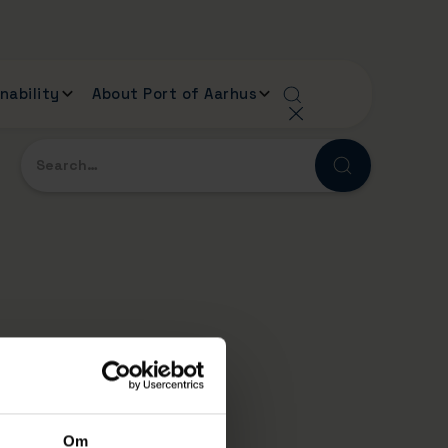
nability
About Port of Aarhus
Om