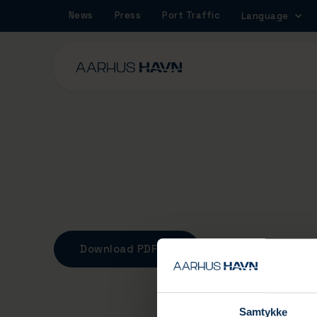
News
Press
Port Traffic
Language
Ejerstrategi
Download PDF
Samtykke