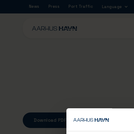
News
Press
Port Traffic
Language
Onshore Power Su
Terms and Conditi
Download PDF