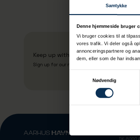
Samtykke
Denne hjemmeside bruger c
Vi bruger cookies til at tilpas
vores trafik. Vi deler også 
annonceringspartnere og anal
Keep up with the port's news
dem, eller som de har indsaml
Sign up for our newsletter
Samtykkevalg
Nødvendig
Vandvejen
DK-8000 A