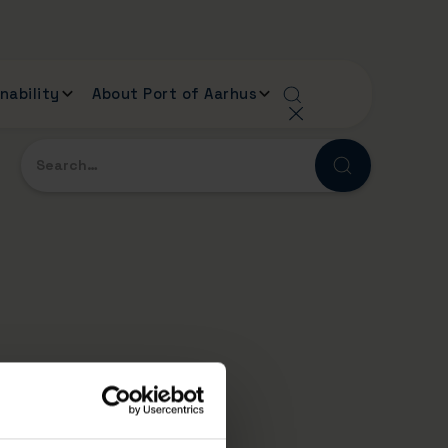
nability
About Port of Aarhus