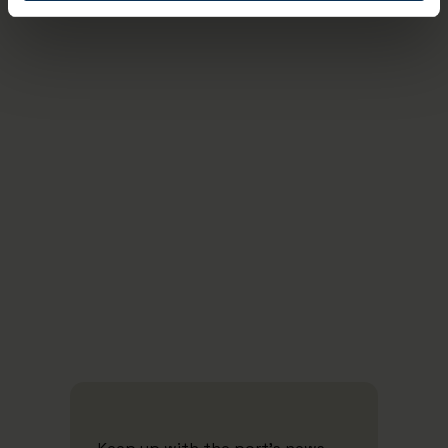
20/10/2025
The Port of Aarhus enters crucial phase
on the road to CO2 neutrality
Se alle nyheder