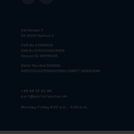
Vandvejen 7
DK-8000 Aarhus C
CVR No 23145928
EAN No 5790000423668
Peppol ID: 45515095
Bank: Nordea DK
IBAN:
DK5120000251490015
BIC/SWIFT: NDEADKKK
+45 86 13 32 66
port@portofaarhus.dk
Monday-Friday 8:00 a.m. - 4:00 p.m.