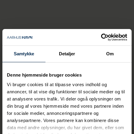
crucial step for our
competitiveness and, not
least, in the green transition
that we can now establish
shore power for container
ships,
- says Anne Zachariassen, COO at Port of
Samtykke
Detaljer
Om
Aarhus.
Port of Aarhus expects that container ships
Denne hjemmeside bruger cookies
will be able to connect to shore power by
the end of 2026.
Vi bruger cookies til at tilpasse vores indhold og
annoncer, til at vise dig funktioner til sociale medier og til
at analysere vores trafik. Vi deler også oplysninger om
din brug af vores hjemmeside med vores partnere inden
for sociale medier, annonceringspartnere og
analysepartnere. Vores partnere kan kombinere disse
data med andre oplysninger, du har givet dem, eller som