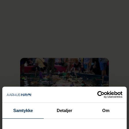
says Ulrik Andersen, CEO of Aarhus Port.
The event is completely free and opens at
10:00 AM. Motor Mille will take the stage
with her show, and everyone is welcome to
board a tugboat, a truck, or something
entirely different.
At 10:30 AM, the guided tours by bus or
boat begin, and various food and drinks will
be available for purchase on site. The event
concludes at 2:00 PM.
Samtykke
Detaljer
Om