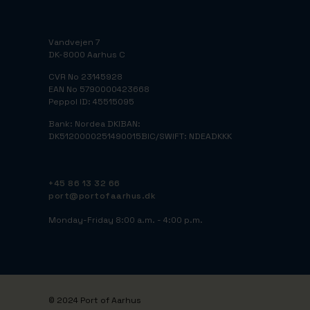
Vandvejen 7
DK-8000 Aarhus C
CVR No 23145928
EAN No 5790000423668
Peppol ID: 45515095
Bank: Nordea DK
IBAN:
DK5120000251490015
BIC/SWIFT: NDEADKKK
+45 86 13 32 66
port@portofaarhus.dk
Monday-Friday 8:00 a.m. - 4:00 p.m.
© 2024 Port of Aarhus