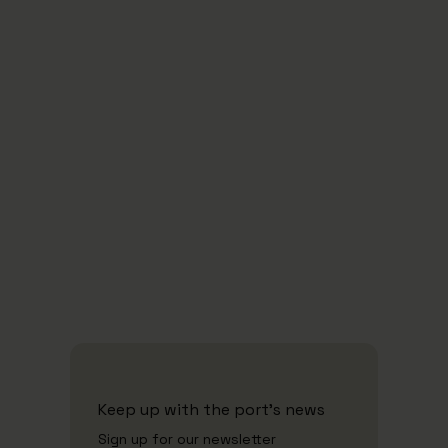
29/4/2026
The tugboat Jakob has been given new
tasks: Gives schoolchildren an insight
into Denmark's largest commercial port
Se alle nyheder
Keep up with the port's news
Sign up for our newsletter