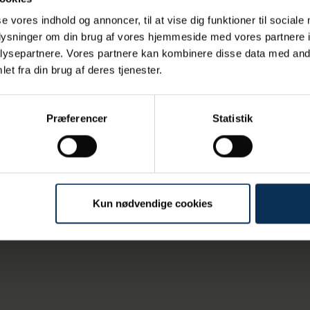
af en række partnere i projektet, der bidrager med deres eksp
se vores indhold og annoncer, til at vise dig funktioner til sociale
oplysninger om din brug af vores hjemmeside med vores partnere i
ysepartnere. Vores partnere kan kombinere disse data med andr
ktet og Teknologisk Institut
via linket her.
et fra din brug af deres tjenester.
Præferencer
Statistik
Kun nødvendige cookies