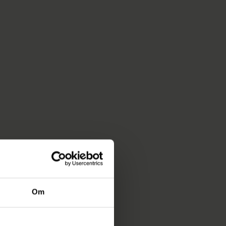
 skal udvikle nye
kant i forhold til
fremme
er.
 Her oprettes en
kninger fra
ffekten på
 sparrer med
yk som muligt og
ndes i vores
truktioner med
rhus Havn.
Om
tningerne, kan de
ukturprojekter.