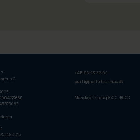
 7
+45 86 13 32 66
arhus C
port@portofaarhus.dk
5095
Mandag-fredag 8:00-16:00
0000423668
: 45515095
ninger
11
0251490015