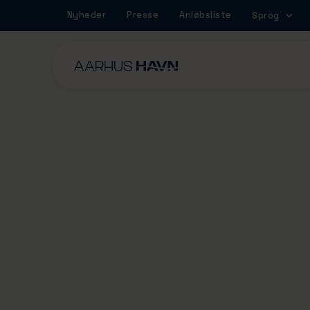
Nyheder
Presse
Anløbsliste
Sprog
2/7/2025
Ny betonteknologi 
Skal reducere CO2