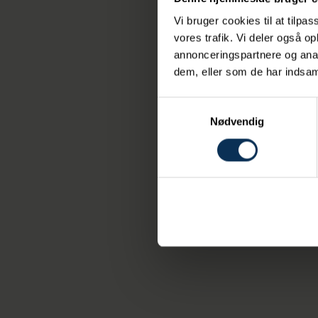
Aarhus Havn er en 
Vi bruger cookies til at tilpas
kompetencer.
vores trafik. Vi deler også 
annonceringspartnere og anal
Læs mere om proje
dem, eller som de har indsaml
Samtykkevalg
Nødvendig
Relaterede nyheder