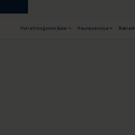
Forretningsområder
Havneservice
Bæred
testes:
-