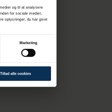
ertise og
 medier og til at analysere
nden for sociale medier,
e oplysninger, du har givet
Marketing
Se alle nyheder
Tillad alle cookies