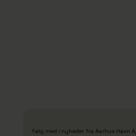
28/10/2025
Fra land til skib uden kran:
Finnlines forbinder Danmark og
Finland
Følg med i nyheder fra Aarhus Havn A