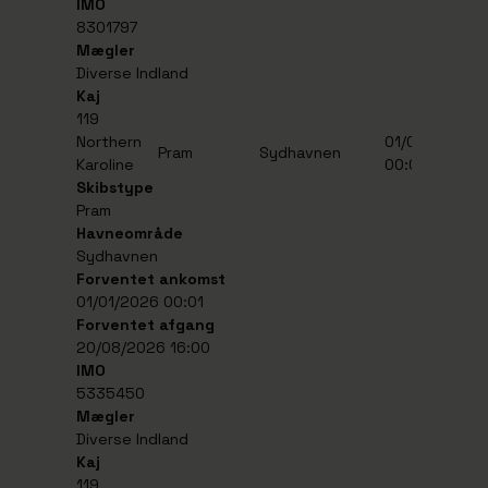
IMO
8301797
Mægler
Diverse Indland
Kaj
119
Northern
01/01/2026
2
Pram
Sydhavnen
Karoline
00:01
1
Skibstype
Pram
Havneområde
Sydhavnen
Forventet ankomst
01/01/2026 00:01
Forventet afgang
20/08/2026 16:00
IMO
5335450
Mægler
Diverse Indland
Kaj
119