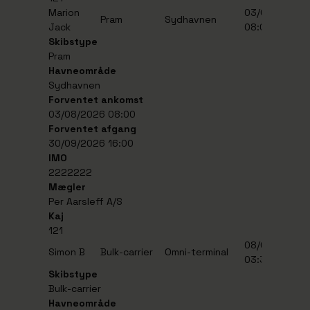
Marion
03/08/2026
3
Pram
Sydhavnen
Jack
08:00
1
Skibstype
Pram
Havneområde
Sydhavnen
Forventet ankomst
03/08/2026 08:00
Forventet afgang
30/09/2026 16:00
IMO
2222222
Mægler
Per Aarsleff A/S
Kaj
121
08/08/2026
1
Simon B
Bulk-carrier
Omni-terminal
03:30
1
Skibstype
Bulk-carrier
Havneområde