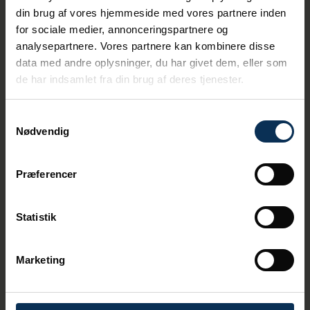
IMO
din brug af vores hjemmeside med vores partnere inden
9470753
for sociale medier, annonceringspartnere og
Mægler
Ocean Network Express Pte. Ltd. (ONE)
analysepartnere. Vores partnere kan kombinere disse
Kaj
data med andre oplysninger, du har givet dem, eller som
410
de har indsamlet fra din brug af deres tjenester.
SEASPAN
08/08/2026
0
Containerskib
Containerhavnen
GLORY
10:15
2
Samtykkevalg
Skibstype
Nødvendig
Containerskib
Havneområde
Containerhavnen
Præferencer
Forventet ankomst
08/08/2026 10:15
Forventet afgang
Statistik
09/08/2026 20:00
IMO
9466245
Marketing
Mægler
Maersk A/S
Kaj
422