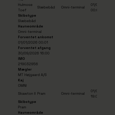
Hulmose
01/01/2026
3
Slæbebåd
Omni-terminal
Toef
00:01
1
Skibstype
Slæbebåd
Havneområde
Omni-terminal
Forventet ankomst
01/01/2026 00:01
Forventet afgang
30/09/2026 16:00
IMO
219032956
Mægler
MT Højgaard A/S
Kaj
OMNI
01/05/2026
3
Skawton II
Pram
Omni-terminal
19:00
1
Skibstype
Pram
Havneområde