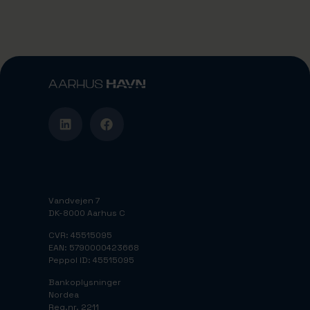
Vandvejen 7
DK-8000 Aarhus C
CVR: 45515095
EAN: 5790000423668
Peppol ID: 45515095
Bankoplysninger
Nordea
Reg.nr. 2211