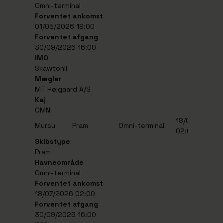
Omni-terminal
Forventet ankomst
01/05/2026 19:00
Forventet afgang
30/09/2026 16:00
IMO
SkawtonII
Mægler
MT Højgaard A/S
Kaj
OMNI
18/07/2026
3
Mursu
Pram
Omni-terminal
02:00
1
Skibstype
Pram
Havneområde
Omni-terminal
Forventet ankomst
18/07/2026 02:00
Forventet afgang
30/09/2026 16:00