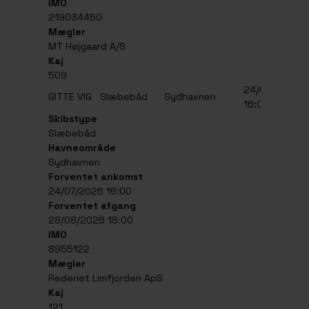
IMO
219034450
Mægler
MT Højgaard A/S
Kaj
509
24/07/2026
2
GITTE VIG
Slæbebåd
Sydhavnen
16:00
1
Skibstype
Slæbebåd
Havneområde
Sydhavnen
Forventet ankomst
24/07/2026 16:00
Forventet afgang
28/08/2026 18:00
IMO
8955122
Mægler
Rederiet Limfjorden ApS
Kaj
121