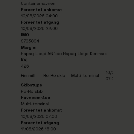
Containerhavnen
Forventet ankomst
10/08/2026 04:00
Forventet afgang
10/08/2026 22:00
IMO
9793894
Mægler
Hapag-Lloyd AG ’c/o Hapag-Lloyd Denmark
Kaj
426
10/08/2026
1
Finnmill
Ro-Ro skib
Multi-terminal
07:00
1
Skibstype
Ro-Ro skib
Havneområde
Multi-terminal
Forventet ankomst
10/08/2026 07:00
Forventet afgang
11/08/2026 18:00