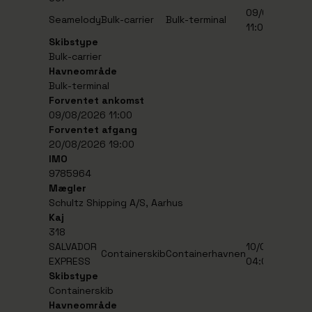
09/08/2026
2
Seamelody
Bulk-carrier
Bulk-terminal
11:00
1
Skibstype
Bulk-carrier
Havneområde
Bulk-terminal
Forventet ankomst
09/08/2026 11:00
Forventet afgang
20/08/2026 19:00
IMO
9785964
Mægler
Schultz Shipping A/S, Aarhus
Kaj
318
SALVADOR
10/08/2026
1
Containerskib
Containerhavnen
EXPRESS
04:00
2
Skibstype
Containerskib
Havneområde