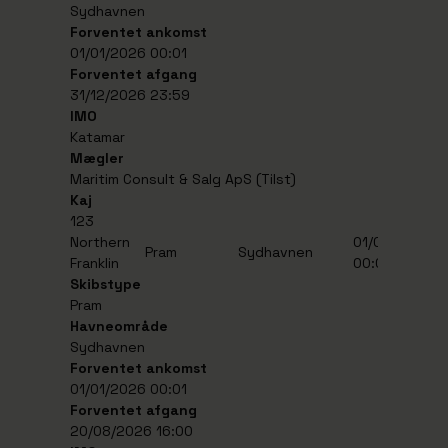
Sydhavnen
Forventet ankomst
01/01/2026 00:01
Forventet afgang
31/12/2026 23:59
IMO
Katamar
Mægler
Maritim Consult & Salg ApS (Tilst)
Kaj
123
Northern
01/01/2026
2
Pram
Sydhavnen
Franklin
00:01
1
Skibstype
Pram
Havneområde
Sydhavnen
Forventet ankomst
01/01/2026 00:01
Forventet afgang
20/08/2026 16:00