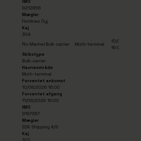
IMO
9212656
Mægler
Finnlines Oyj
Kaj
304
10/08/2026
1
Rix Mariner
Bulk-carrier
Multi-terminal
16:00
1
Skibstype
Bulk-carrier
Havneområde
Multi-terminal
Forventet ankomst
10/08/2026 16:00
Forventet afgang
11/08/2026 16:00
IMO
9197387
Mægler
SDK Shipping A/S
Kaj
307