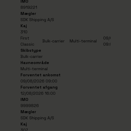
IMO
8919221
Mægler
SDK Shipping A/S
Kaj
310
First
09/08/2026
1
Bulk-carrier
Multi-terminal
Classic
09:00
1
Skibstype
Bulk-carrier
Havneområde
Multi-terminal
Forventet ankomst
09/08/2026 09:00
Forventet afgang
12/08/2026 16:00
IMO
9999826
Mægler
SDK Shipping A/S
Kaj
307