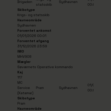
Brigaden
Sydhavnen
statsskib
00:01
2
Skibstype
Krigs- og statsskib
Havneområde
Sydhavnen
Forventet ankomst
01/01/2026 00:01
Forventet afgang
31/12/2026 23:59
IMO
MHV908
Mægler
Søværnets Operative kommando
Kaj
117
MC
01/01/2026
3
Service
Pram
Sydhavnen
00:01
2
(Katamar)
Skibstype
Pram
Havneområde