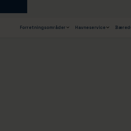
Forretningsområder
Havneservice
Bæred