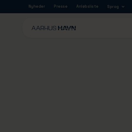
Nyheder
Presse
Anløbsliste
Sprog
Anmeld skib