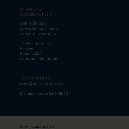
Vandvejen 7
DK-8000 Aarhus C
CVR: 45515095
EAN: 5790000423668
Peppol ID: 45515095
Bankoplysninger
Nordea
Reg.nr. 2211
Kontonr. 0251490015
+45 86 13 32 66
port@portofaarhus.dk
Mandag-fredag 8:00-16:00
© 2026 Aarhus Havn