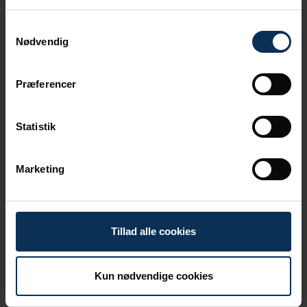
Samtykkevalg
Nødvendig
Præferencer
Statistik
Effektiv risikohåndtering
Marketing
hos Aarhus Havn
Der er en række forskellige risici på
havneområdet. Det kan for eksempel være
Tillad alle cookies
et skib, der kommer i vanskeligheder, eller
transport af farligt gods. For at forebygge
og håndtere risiciene for vores kollegaer,
Kun nødvendige cookies
miljøet og virksomhederne på havneområdet
så effektivt som muligt har vi interne