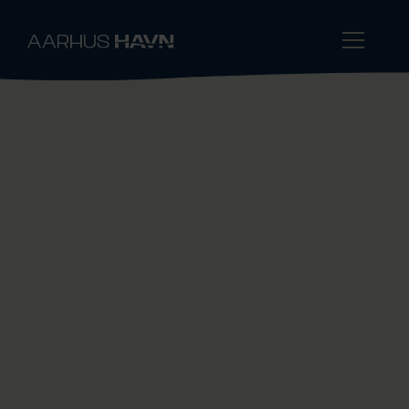
Sikkerhed og beredskab
Aarhus Havn er kritisk infrastruktur, og på
havneområdet er en række kritiske
funktioner. Derfor er sikkerhed og beredskab
afgørende i alt, hvad vi gør. Det gælder både
for dem, der arbejder på havneområdet, og
for aarhusianerne, der bor tæt på
havneområdet.