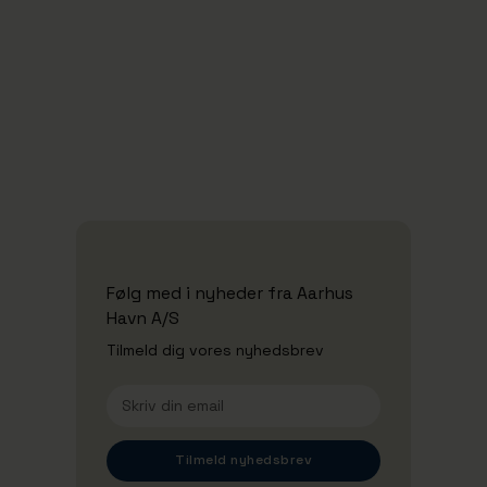
Oplev havnen indefra til Åben Havn
2026
Se alle nyheder
Følg med i nyheder fra Aarhus
Havn A/S
Tilmeld dig vores nyhedsbrev