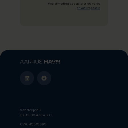
Ved tilmeding accepterer du vores
privatlivspolitik
Vandvejen 7
DK-8000 Aarhus C
CVR: 45515095