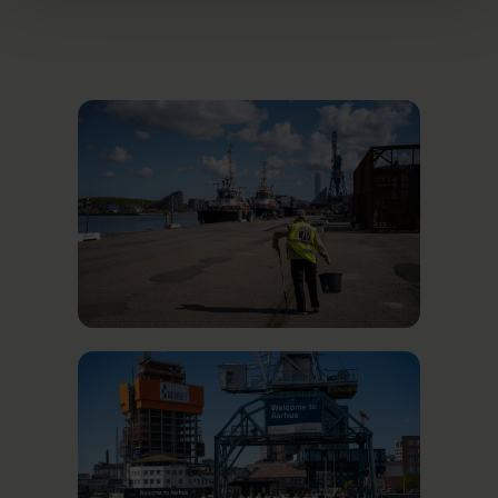
siger Steffy Druytz.
Aarhus Havn forventer, at mere end 200.000
krydstogtsgæster lægger deres vej forbi
Aarhus i løbet af 2025.