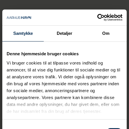
Det er lidt forskelligt, hvem
Gadeliv sender i arbejde på
krydstogtsterminalen, men
de vil typisk være tre folk ad
gangen.
Samtykke
Detaljer
Om
Gadeliv vil i udgangspunktet stille med tre
folk i to timer dagen inden
krydstogtsanløbene, så området er rent og
Denne hjemmeside bruger cookies
pænt til at få besøg.
Vi bruger cookies til at tilpasse vores indhold og
annoncer, til at vise dig funktioner til sociale medier og til
Vi er glade for samarbejdet
at analysere vores trafik. Vi deler også oplysninger om
med Gadeliv. Det er dejligt at
din brug af vores hjemmeside med vores partnere inden
kunne hjælpe udsatte borgere
for sociale medier, annonceringspartnere og
i arbejde, og så udfører de jo
analysepartnere. Vores partnere kan kombinere disse
en vigtig rolle. Det er vigtigt,
data med andre oplysninger, du har givet dem, eller som
de har indsamlet fra din brug af deres tjenester.
at pladsen er nydelig, så
gæsterne får et godt
førstehåndsindtryk, når de
Samtykkevalg