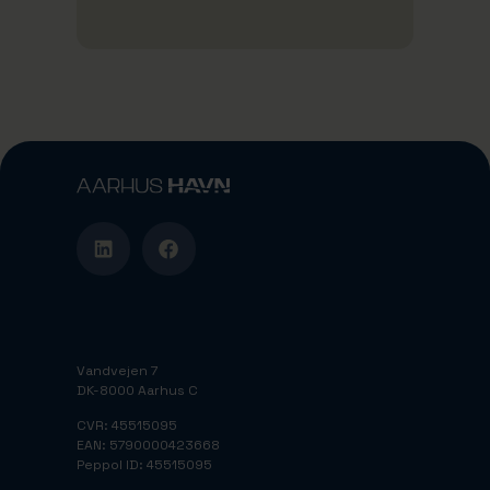
Vandvejen 7
DK-8000 Aarhus C
CVR: 45515095
EAN: 5790000423668
Peppol ID: 45515095