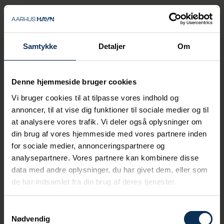
Samtykke
Detaljer
Om
Container- og bulkkraner
Dygtige kranførere hos Aarhus Havn står for
Denne hjemmeside bruger cookies
kranoperationen af alle havnens bulkkraner
Vi bruger cookies til at tilpasse vores indhold og
samt i forbindelse med lastning og lodsning
annoncer, til at vise dig funktioner til sociale medier og til
af projektgods.
at analysere vores trafik. Vi deler også oplysninger om
Containerkranerne er udlejet til container-
din brug af vores hjemmeside med vores partnere inden
operatørerne, som selv står for
for sociale medier, annonceringspartnere og
kranoperationerne på Containerterminalen.
analysepartnere. Vores partnere kan kombinere disse
data med andre oplysninger, du har givet dem, eller som
Det er vores opgave at sikre den løbende
de har indsamlet fra din brug af deres tjenester.
vedligeholdelse af både container- og
bulkkraner, så de hele tiden kan levere en
sikker og effektiv godshåndtering.
Samtykkevalg
Nødvendig