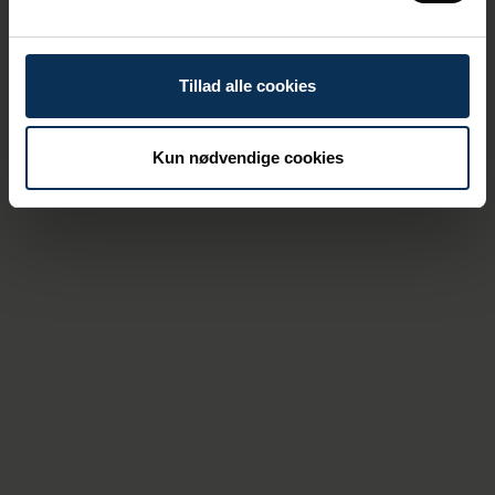
Og her er Aarhus Havns COO fuldstændig
enig.
Tillad alle cookies
Den grønne omstilling må
Kun nødvendige cookies
gerne både gå hurtigt og
være rentabel. Det kan til
tider være besværligt. Derfor
er det vigtigt, at vi kan hjælpe
hinanden og dele de
erfaringer, vi gør os undervejs.
Det gør det lettere for os alle
sammen at nå i mål. Til
konferencen oplevede jeg en
transportbranche, der stod
sammen. Og så skal det nok
lykkes,