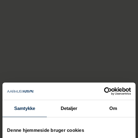
en konference som denne. Det var
hovedpointen i Andrea Wiholms oplæg.
Den grønne omstilling kræver
samarbejde. Det er det, som
ZEPA handler om. Vi kommer
alle med forskellige
perspektiver på problemet. Og
alle kommer med en del
afløsningen. Når vi snakker
sammen og arbejder sammen,
så får vi en øget forståelse
for, hvad vi skal gøre,
Samtykke
Detaljer
Om
siger Andrea Wiholm, der er Global
Carbonisation Lead hos APM Terminals.
Denne hjemmeside bruger cookies
Andrea Wiholm repræsenterede desuden