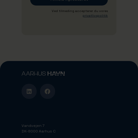
Ved tilmeding accepterer du vores
privatlivspolitik
Vandvejen 7
DK-8000 Aarhus C