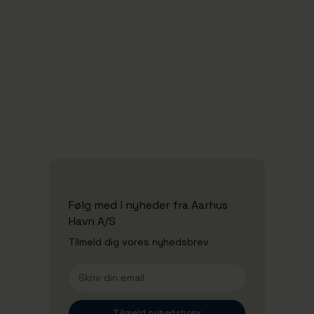
10/5/2026
Oplev havnen indefra til Åben Havn
2026
Se alle nyheder
Følg med i nyheder fra Aarhus
Havn A/S
Tilmeld dig vores nyhedsbrev