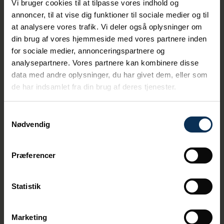
Vi bruger cookies til at tilpasse vores indhold og
ZEPA, som står for Zero Emission Port
Alliance. Det er et samarbejde, hvor
annoncer, til at vise dig funktioner til sociale medier og til
containerrederier, havne og andre aktører i
at analysere vores trafik. Vi deler også oplysninger om
containerverden arbejder sammen for at
din brug af vores hjemmeside med vores partnere inden
mindske udledningen af CO2 ved
for sociale medier, annonceringspartnere og
containerfragt ved at elektrificere
analysepartnere. Vores partnere kan kombinere disse
containerhåndteringsudstyr.
data med andre oplysninger, du har givet dem, eller som
de har indsamlet fra din brug af deres tjenester.
Samtykkevalg
Nødvendig
Præferencer
Andrea Wiholm er Global
Carbonisation Lead hos APM
Terminals. Til konferencen
Statistik
repræsenterede hun også
ZEPA-alliancen, der arbejder
for at elektrificere
containerterminaler.
Marketing