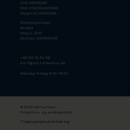
CVR: 45515095
EAN: 5790000423668
Peppol ID: 45515095
Bankoplysninger
Nordea
Reg.nr. 2211
Kontonr. 0251490015
+45 86 13 32 66
port@portofaarhus.dk
Mandag-fredag 8:00-16:00
© 2026 Aarhus Havn
Privatlivs- og cookiepolitik
Tilgængelighedserklæring