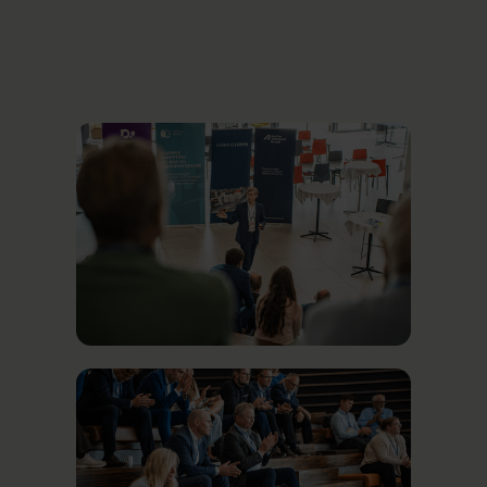
siger Anne Zachariassen.
Bag konferencen stod Aarhus Transport
Group, Danske Rederier, Danske Shipping- og
Havne virksomheder, DI Transport og Aarhus
Havn.