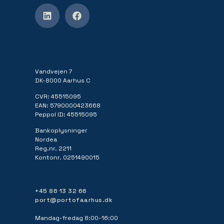
Vandvejen 7
DK-8000 Aarhus C
CVR: 45515095
EAN: 5790000423668
Peppol ID: 45515095
Bankoplysninger
Nordea
Reg.nr. 2211
Kontonr. 0251490015
+45 86 13 32 66
port@portofaarhus.dk
Mandag-fredag 8:00-16:00