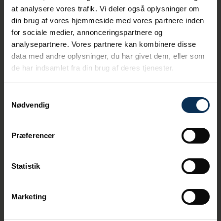
at analysere vores trafik. Vi deler også oplysninger om
din brug af vores hjemmeside med vores partnere inden
for sociale medier, annonceringspartnere og
analysepartnere. Vores partnere kan kombinere disse
data med andre oplysninger, du har givet dem, eller som
de har indsamlet fra din brug af deres tjenester.
Samtykkevalg
Nødvendig
2005
Præferencer
Aarhus Havn afgiver 600.000
kvadratmeter areal til byen
Statistik
Aarhus Kommune indgår en aftale med Aarhus Havn om
etapevis overtagelse af cirka 600.000 m2 havneareal
til erhvervsbrug, som i stedet skal bruges til udvikling
Marketing
af byarealer.
Dokk1 er f.eks. etableret på den gamle Honnørkaj.