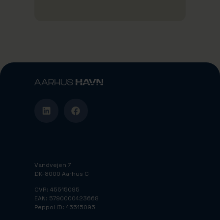
Vandvejen 7
DK-8000 Aarhus C
CVR: 45515095
EAN: 5790000423668
Peppol ID: 45515095