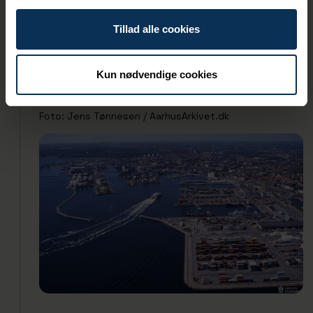
Navitas og Bestseller ligger på det gamle Pier 2, og
Pier 4 blev til alt det, vi i dag kender som Aarhus Ø.
Tillad alle cookies
Derudover indebærer de cirka 600.000 m2 også
arealerne, hvor Toldboden og Pakhus 13 ligger, ligesom
Fiskerihavnen, Træskibshavnen og Lystbådehavnen
Kun nødvendige cookies
også overdrages til Aarhus Kommune.
Foto: Jens Tønnesen / AarhusArkivet.dk