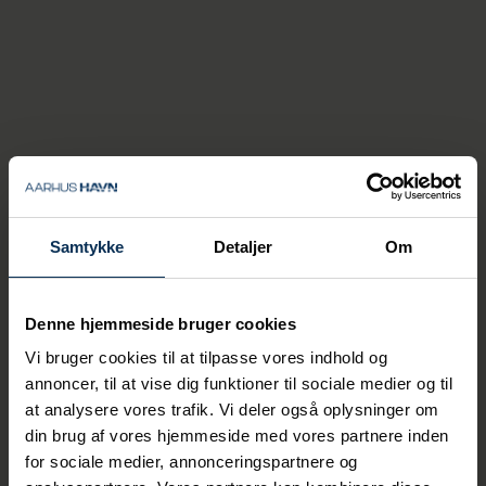
hele Østersøen med Finnlines, som er en af
områdets største RO/RO-operatører.
Samtykke
Detaljer
Om
Denne hjemmeside bruger cookies
Vi bruger cookies til at tilpasse vores indhold og
annoncer, til at vise dig funktioner til sociale medier og til
Forbindelser mellem Jylland
at analysere vores trafik. Vi deler også oplysninger om
og Sjælland
din brug af vores hjemmeside med vores partnere inden
for sociale medier, annonceringspartnere og
Molslinjens store hurtigfærger sejler i fast