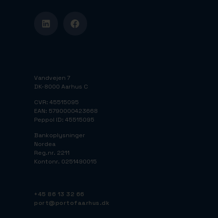
Vandvejen 7
DK-8000 Aarhus C
CVR: 45515095
EAN: 5790000423668
Peppol ID: 45515095
Bankoplysninger
Nordea
Reg.nr. 2211
Kontonr. 0251490015
+45 86 13 32 66
port@portofaarhus.dk