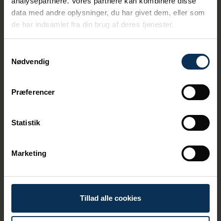
analysepartnere. Vores partnere kan kombinere disse
rutefart mellem Aarhus Havn og Sjællands
data med andre oplysninger, du har givet dem, eller som
Odde. Fra tidlig morgen til sen aften har
de har indsamlet fra din brug af deres tjenester.
færgerne adskillige daglige afgange.
Overfarten tager cirka 75 minutter, og hver
dag sparer hundredvis af rejsende mellem
Samtykkevalg
Jylland og Sjælland både tid og kilometer på
Nødvendig
landevejene.
Præferencer
Ved siden af Molslinjens færgeterminaler
ligger Nordic Seaplanes. Vandflyveren
bringer passagerer frem og tilbage mellem
Statistik
havnen i Aarhus og Nordre Toldbod i
København på blot 45 minutter.
Marketing
Tillad alle cookies
Øvrige forretningsområder