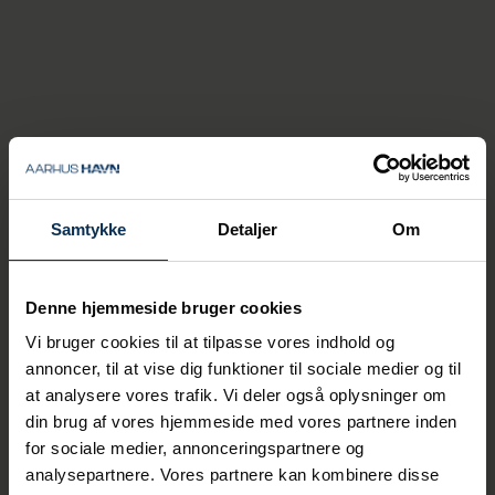
Ship-to-ship
Med ship-to-ship-operationer (STS) kan vi
omlaste bulkgods fra store skibe til mindre
skibe (eller pramme), der derefter kan sejle
til andre havne med mindre vanddybde.
Samtykke
Detaljer
Om
Alle STS-operationer foregår med
containerkraner, som foretager mange
hurtige og tunge løft per time. Dermed
opnår vi høj effektivitet og produktivitet
Denne hjemmeside bruger cookies
samt lave håndteringsomkostninger.
Vi bruger cookies til at tilpasse vores indhold og
annoncer, til at vise dig funktioner til sociale medier og til
at analysere vores trafik. Vi deler også oplysninger om
din brug af vores hjemmeside med vores partnere inden
for sociale medier, annonceringspartnere og
analysepartnere. Vores partnere kan kombinere disse