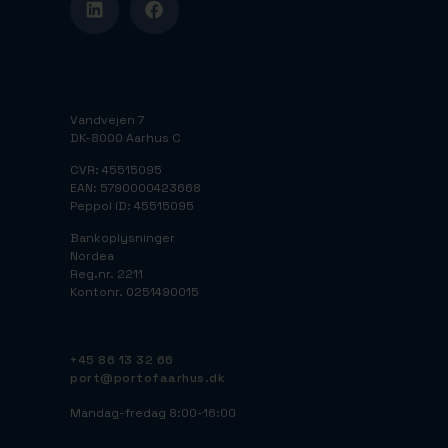
Vandvejen 7
DK-8000 Aarhus C
CVR: 45515095
EAN: 5790000423668
Peppol ID: 45515095
Bankoplysninger
Nordea
Reg.nr. 2211
Kontonr. 0251490015
+45 86 13 32 66
port@portofaarhus.dk
Mandag-fredag 8:00-16:00