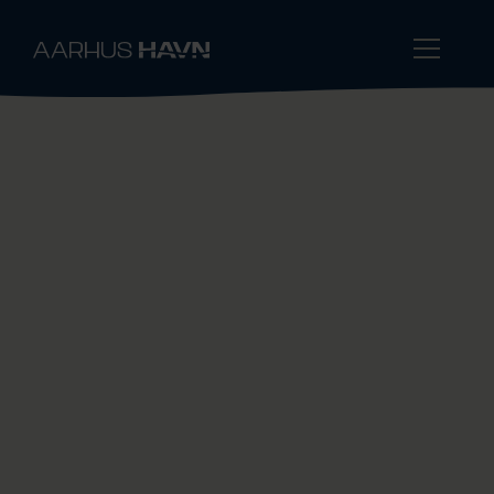
Fast og flydende bulk
Aarhus Havn er en af Danmarks største
offentlige bulkhavne. Med mange års
erfaring håndterer vi fast og flydende bulk
ved brug af forskellige metoder og på flere
terminaler. Fælles er, at vanddybden er stor
og fleksibiliteten er høj.