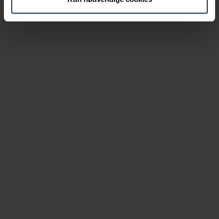
Vi har netop igangsat et udviklingsprojekt af
Omniterminalen, der skal give endnu flere
fleksible arealer og kajplads.