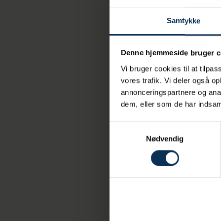
Hvis vi som
Samtykke
os ind på 
forsvaret 
Denne hjemmeside bruger c
på nuværen
Vi bruger cookies til at tilpas
vores trafik. Vi deler også 
siger Tine Kirk, de
annonceringspartnere og anal
dem, eller som de har indsaml
Samtykkevalg
Nødvendig