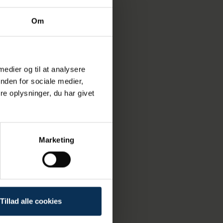
bevæger vi
Om
m politiet og
ikke besidder
 medier og til at analysere
nden for sociale medier,
e oplysninger, du har givet
Marketing
Tillad alle cookies