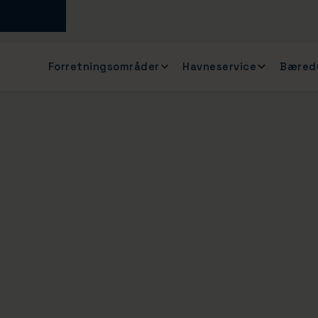
Forretningsområder
Havneservice
Bæred
til
Aarhus