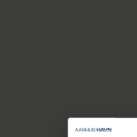
Samarbe
Droner flyver med 
bulk-mængderne på
Omniterminalen, og
formål
Men al droneflyvni
ret til at neutrali