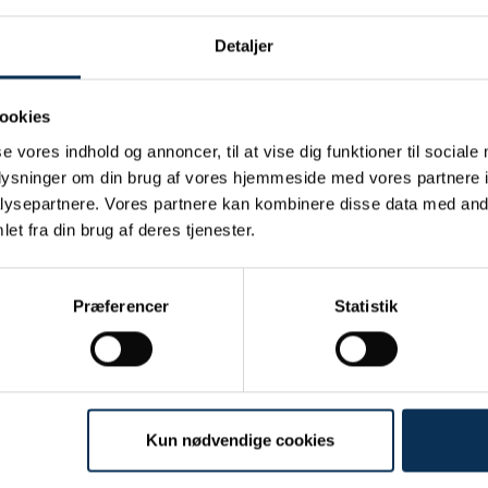
 havne skal begynde at neutralisere dronerne, så 
Detaljer
myndigheders domæne og påtager os et ansvar, so
sidder med. Det er kompetencer, havnenes ansatte 
ookies
de tidspunkt,
se vores indhold og annoncer, til at vise dig funktioner til sociale
oplysninger om din brug af vores hjemmeside med vores partnere i
r er direktør i Danske Havne.
ysepartnere. Vores partnere kan kombinere disse data med andr
et fra din brug af deres tjenester.
Præferencer
Statistik
Kun nødvendige cookies