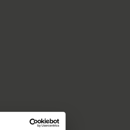
måle arealer eller
 ved
s til kommercielle
følge af en ny lov