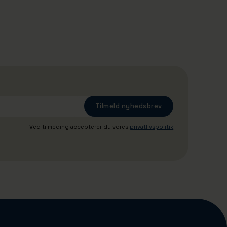
opgaver: Giver skolebørn indblik i
Danmarks største erhvervshavn
Ved tilmeding accepterer du vores
privatlivspolitik