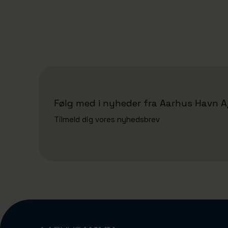
Eimskip tager nyt køle- og
frysehus i brug: Styrker
forsyningen i Nordatlanten
Følg med i nyheder fra Aarhus Havn A
Tilmeld dig vores nyhedsbrev