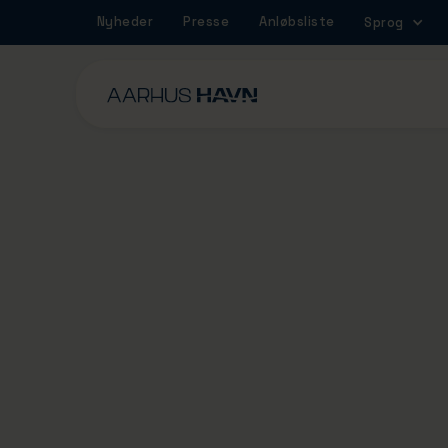
Nyheder
Presse
Anløbsliste
Sprog
3/2/2026
Sikkerhed til lands, 
vands og i luften: 