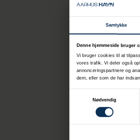
med at omstille de
”Vi forventer, at 
vores landstrømsanl
Samtykke
krydstogtrederiern
Denne hjemmeside bruger c
Krydstogtka
Vi bruger cookies til at tilpas
gæsterne, d
vores trafik. Vi deler også 
vigtigt, at
annonceringspartnere og anal
det afgøren
dem, eller som de har indsaml
gør vi med 
Samtykkevalg
konkurrenc
Nødvendig
Aarhus Havn præse
ikke kobler sig på
2024 og betyder, a
der anløber krydst