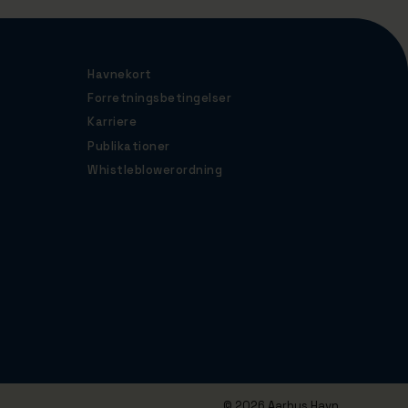
Havnekort
Forretningsbetingelser
Karriere
Publikationer
Whistleblowerordning
© 2026 Aarhus Havn