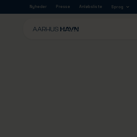
Nyheder
Presse
Anløbsliste
Sprog
29/1/2024
Flere krydstogtski
klar til landstrøm 