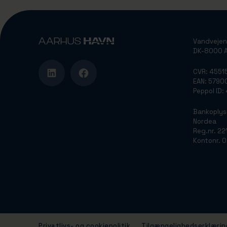
Vandvejen
DK-8000 A
CVR: 4551
EAN: 579
Peppol ID
Bankoplys
Nordea
Reg.nr. 22
Kontonr. 
Privatlivs- og cookiepolitik
Tilgængelighedserklærin