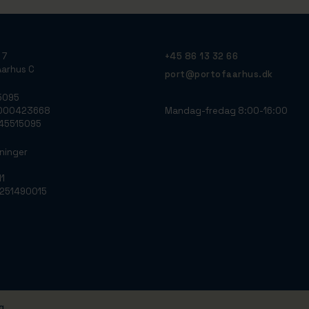
 7
+45 86 13 32 66
arhus C
port@portofaarhus.dk
5095
Mandag-fredag 8:00-16:00
0000423668
: 45515095
ninger
11
0251490015
g