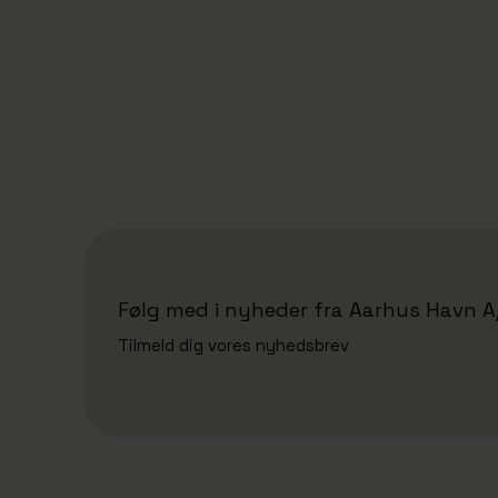
28/10/2025
Fra land til skib uden kran:
Finnlines forbinder Danmark og
Finland
Følg med i nyheder fra Aarhus Havn A
Tilmeld dig vores nyhedsbrev