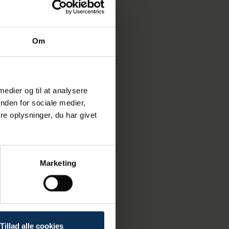
 kobler sig til
 at
Om
usk og tilføjer:
 værdi for
 medier og til at analysere
r samtidig
nden for sociale medier,
. Derfor er
e oplysninger, du har givet
g støj. Det
re
Marketing
dstogtskibe, der
i kraft 1. januar
 krydstogtskibe,
Tillad alle cookies