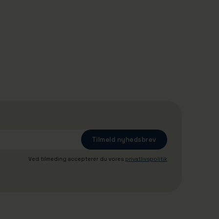
17/10/2025
Containerrederi indsætter ny rute
og styrker forbindelsen mellem
Aarhus og Baltikum
Ved tilmeding accepterer du vores
privatlivspolitik