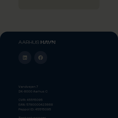
Vandvejen 7
DK-8000 Aarhus C
CVR: 45515095
EAN: 5790000423668
Peppol ID: 45515095
Bankoplysninger