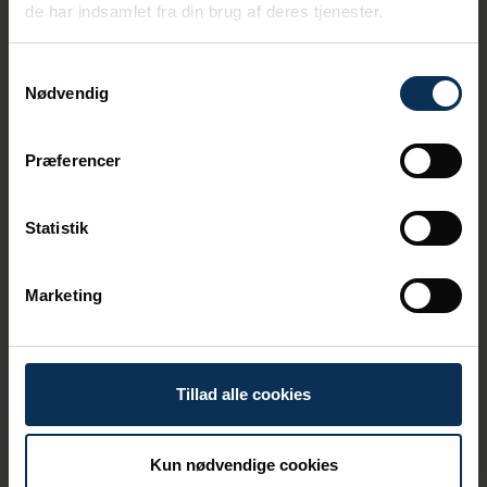
de har indsamlet fra din brug af deres tjenester.
På den helt gamle trossebil
Samtykkevalg
kører spilkoppen på en lille
Nødvendig
dieselmotor, som står og
hakker afsted. Den stopper vi
Præferencer
altid, så snart vi kan slippe
afsted med det, for vi kan
slet ikke kommunikere med
Statistik
lodsen, fordi vi slet ikke kan
høre hinanden. Og der larmer
Marketing
el jo ikke. Det er en helt anden
fornemmelse
— siger Søren Condrup.
Tillad alle cookies
Det nye, elektriske spil kan trække omkring
800 kilo, og Aarhus Havn har omkring 3300
Kun nødvendige cookies
trosseføringer om året.