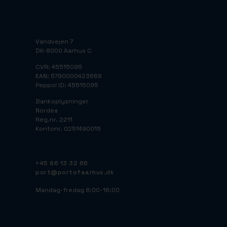
Vandvejen 7
DK-8000 Aarhus C
CVR: 45515095
EAN: 5790000423668
Peppol ID: 45515095
Bankoplysninger
Nordea
Reg.nr. 2211
Kontonr. 0251490015
+45 86 13 32 66
port@portofaarhus.dk
Mandag-fredag 8:00-16:00