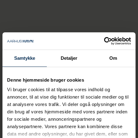
Så hver gang en dieseldrevet bil kan skiftes
ud med en elbil, er det en sejr.
"Vores varevogne og personbiler kører i dag
på strøm, men vi bruger også forskellige
specialkøretøjer på havnen, hvor man ikke
altid bare kan bestille en eldrevet version.
Men nu findes den her trossebil, der er 100
procent elektrisk, og det giver håb for, at
Samtykke
Detaljer
Om
flere specialkøretøjer i fremtiden bliver
designet til at køre på noget grønnere end
diesel," siger Anne Zachariassen.
Denne hjemmeside bruger cookies
Bilen virker præcis som de tidligere
Vi bruger cookies til at tilpasse vores indhold og
trossebiler, og derfor kræver det hverken
annoncer, til at vise dig funktioner til sociale medier og til
kurser eller introduktion for havnens
at analysere vores trafik. Vi deler også oplysninger om
medarbejdere at bruge den.
din brug af vores hjemmeside med vores partnere inden
Så for Søren Condrup, der i sin hverdag
for sociale medier, annonceringspartnere og
kommer til at bruge bilen, bliver der ingen
analysepartnere. Vores partnere kan kombinere disse
omvæltning eller forandring at tage stilling til
data med andre oplysninger, du har givet dem, eller som
- bortset lige fra en enkelt ting.