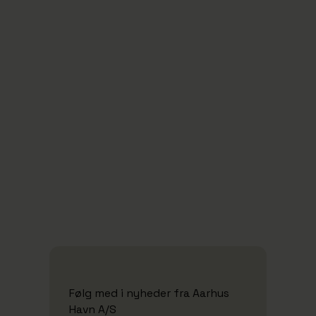
20/10/2025
Aarhus Havn går ind i afgørende fase på
vejen mod CO2-neutralitet
Se alle nyheder
Følg med i nyheder fra Aarhus
Havn A/S