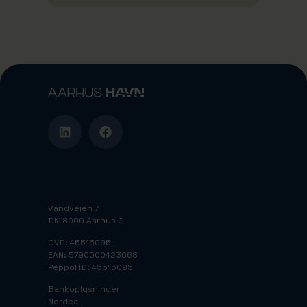
Vandvejen 7
DK-8000 Aarhus C
CVR: 45515095
EAN: 5790000423668
Peppol ID: 45515095
Bankoplysninger
Nordea