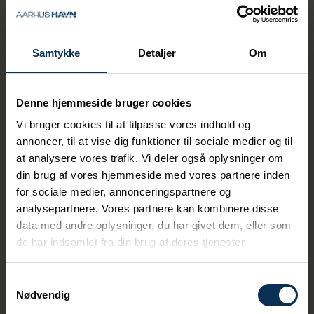
en stor og dedikeret indsats gennem mange
år. Henrik har leveret et betydeligt bidrag til
udviklingen af Aarhus Havn gennem årene. Vi
ønsker ham alt det bedste fremover, siger
Samtykke
Detaljer
Om
Ulrik Andersen.
Denne hjemmeside bruger cookies
Vi bruger cookies til at tilpasse vores indhold og
annoncer, til at vise dig funktioner til sociale medier og til
Relaterede nyheder
at analysere vores trafik. Vi deler også oplysninger om
din brug af vores hjemmeside med vores partnere inden
for sociale medier, annonceringspartnere og
analysepartnere. Vores partnere kan kombinere disse
data med andre oplysninger, du har givet dem, eller som
de har indsamlet fra din brug af deres tjenester.
Samtykkevalg
Nødvendig