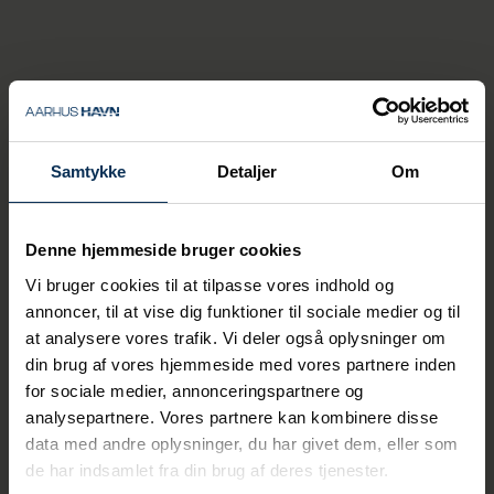
stor interesse for vores
landstrømsanlæg fra
krydstogtrederiernes side.
Der er ingen tvivl om, at
muligheden for at koble sig
på landstrøm er et vigtigt
Samtykke
Detaljer
Om
parameter for rederierne nu
og fremadrettet. Den
udvikling vil vi gerne skubbe
Denne hjemmeside bruger cookies
på også på europæisk plan.
Vi bruger cookies til at tilpasse vores indhold og
Det gør vi med vores nye
annoncer, til at vise dig funktioner til sociale medier og til
afgiftsmodel, hvor vi gør det
at analysere vores trafik. Vi deler også oplysninger om
billigere at være grøn og
din brug af vores hjemmeside med vores partnere inden
dyrere at være sort
for sociale medier, annonceringspartnere og
analysepartnere. Vores partnere kan kombinere disse
— lyder det fra Thomas Haber Borch, der
data med andre oplysninger, du har givet dem, eller som
fortæller, at havnen er klar til at vinke
de har indsamlet fra din brug af deres tjenester.
farvel til krydstogtskibe, der fravælger