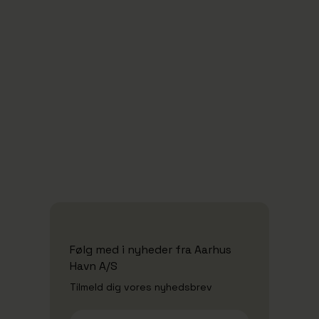
20/10/2025
Aarhus Havn går ind i afgørende fase på
vejen mod CO2-neutralitet
Se alle nyheder
Følg med i nyheder fra Aarhus
Havn A/S
Tilmeld dig vores nyhedsbrev