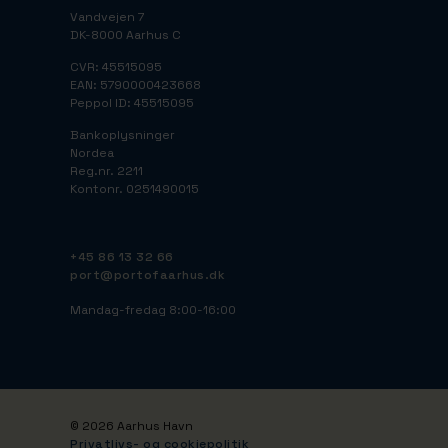
Vandvejen 7
DK-8000 Aarhus C
CVR: 45515095
EAN: 5790000423668
Peppol ID: 45515095
Bankoplysninger
Nordea
Reg.nr. 2211
Kontonr. 0251490015
+45 86 13 32 66
port@portofaarhus.dk
Mandag-fredag 8:00-16:00
© 2026 Aarhus Havn
Privatlivs- og cookiepolitik