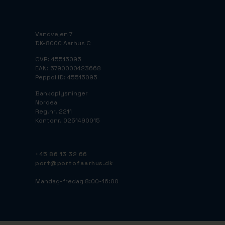
Vandvejen 7
DK-8000 Aarhus C
CVR: 45515095
EAN: 5790000423668
Peppol ID: 45515095
Bankoplysninger
Nordea
Reg.nr. 2211
Kontonr. 0251490015
+45 86 13 32 66
port@portofaarhus.dk
Mandag-fredag 8:00-16:00