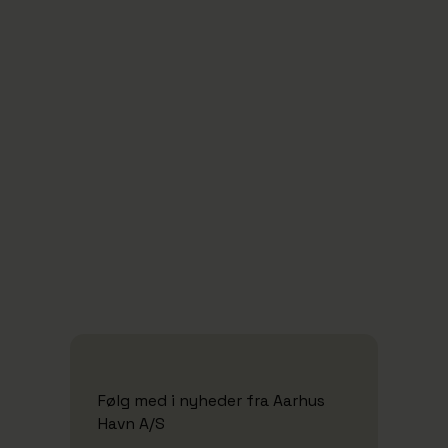
10/5/2026
Oplev havnen indefra til Åben Havn
2026
Se alle nyheder
Følg med i nyheder fra Aarhus
Havn A/S