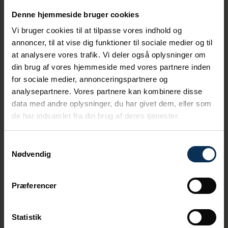
Aarhus Havn arbejder vi hårdt
Denne hjemmeside bruger cookies
på at blive CO2-neutrale, og at
Vi bruger cookies til at tilpasse vores indhold og
have allierede i det arbejde
annoncer, til at vise dig funktioner til sociale medier og til
giver os langt bedre chancer
at analysere vores trafik. Vi deler også oplysninger om
for at lykkes, lyder det fra
din brug af vores hjemmeside med vores partnere inden
Anne Zachariassen.
for sociale medier, annonceringspartnere og
analysepartnere. Vores partnere kan kombinere disse
Alliancen medlemmer er DP World, APM
data med andre oplysninger, du har givet dem, eller som
Terminals, Patrick Terminals, SSA Marine, Port
de har indsamlet fra din brug af deres tjenester.
of Rotterdam, ROCSYS, SANY Group, CATL -
Kstar Science & Technology Co., Ltd.,
Samtykkevalg
Kempower, ZPMC, InductEV og Aarhus Havn.
Nødvendig
Præferencer
Relaterede nyheder
Statistik