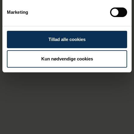
Marketing
Tillad alle cookies
Kun nødvendige cookies
18/6/2026
Eimskip tager nyt køle- og frysehus i
brug: Styrker forsyningen i
Nordatlanten