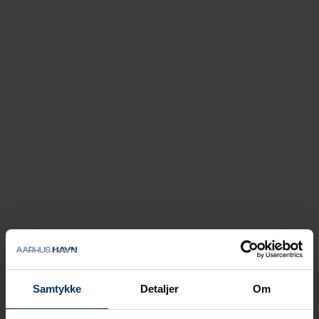
derfor er det afgørende for
den grønne omstilling, at vi
samarbejder på tværs og
udvikler de gode løsninger på
tværs, siger Anne
Zachariassen.
I 2023 blev der håndteret 673.781 TEU på
containerterminalen i Aarhus, hvor
APM Terminals er operatør, og som også er
medlem af ZEPA.
Med et initiativ som ZEPA
vælger vi at bruge vores
samlede viden og styrker til
at arbejde mod en
Samtykke
Detaljer
Om
emissionsfri fremtid for
containerskibsfarten. Hos