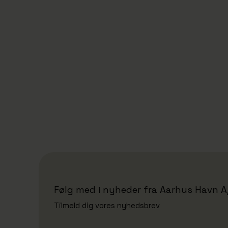
18/6/2026
Eimskip tager nyt køle- og
frysehus i brug: Styrker
forsyningen i Nordatlanten
Følg med i nyheder fra Aarhus Havn A
Tilmeld dig vores nyhedsbrev