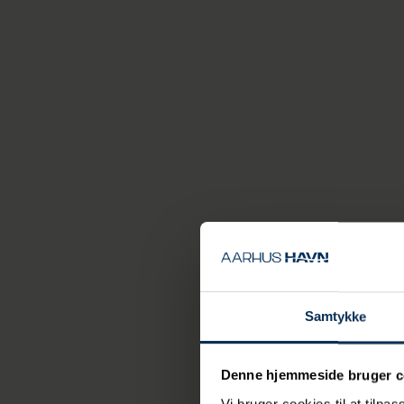
Dykkere fra Kronj
ankre, så den nye
de to spunsvægge. 
form og blive synl
containerterminal
Entreprenørvirkso
Forventningen er 
Miljøkonsekvensvur
Første høringsfase
Samtykke
undersøges til bun
Denne hjemmeside bruger c
Vi bruger cookies til at tilpas