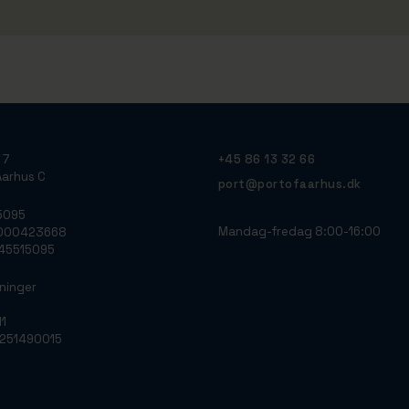
 7
+45 86 13 32 66
arhus C
port@portofaarhus.dk
5095
Mandag-fredag 8:00-16:00
0000423668
: 45515095
ninger
11
0251490015