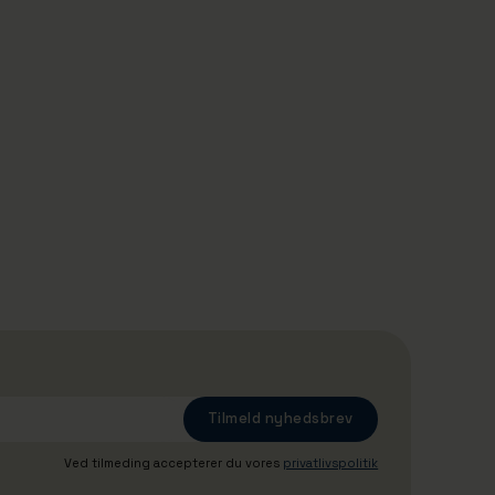
29/4/2026
Slæbebåden Jakob har fået nye
opgaver: Giver skolebørn indblik i
Danmarks største erhvervshavn
Ved tilmeding accepterer du vores
privatlivspolitik