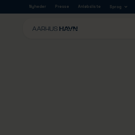
Nyheder
Presse
Anløbsliste
Sprog
27/2/2026
Omniterminalen ha
sin fulde længde