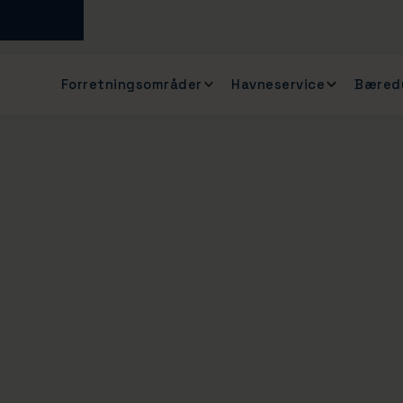
Forretningsområder
Havneservice
Bæred
r nået