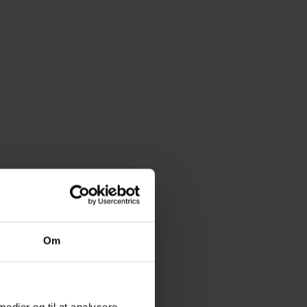
 50 meter lange
s sand ned mellem
l gradvist tage
tidige
hen over året.
r nu i fuld gang.
ige emner skal
Om
 medier og til at analysere