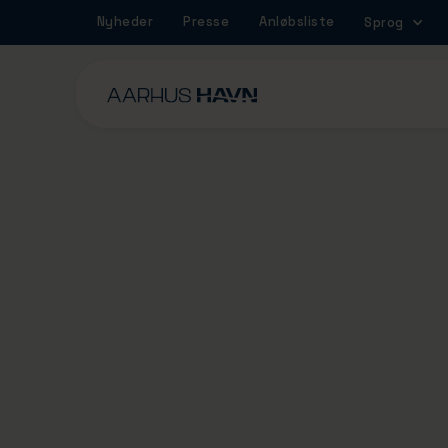
Nyheder
Presse
Anløbsliste
Sprog
1/5/2024
Danmarks største
erhvervshavn øger