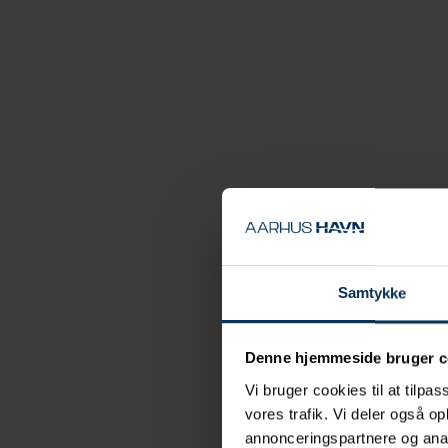
Aarhus Havn skrev
til krydstogtskibe
præsenteret i det
Læs Aarhus Havns 
Fakta
Økonomiske 
Samtykke
(1.000 kr.)
2
Overskud
15
Denne hjemmeside bruger c
Vi bruger cookies til at tilpas
Nettoaktiver
54
vores trafik. Vi deler også 
annonceringspartnere og anal