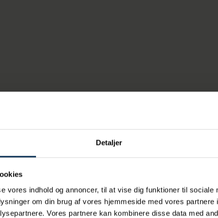
 i 2023 blandt andet danmarkshistorie med det første dansk
 og har fået specialfremstillet Danmarks første eldrevne tross
 forgange år.
Årsrapport her
nøgletal
Detaljer
023
2022
1.757
115.262
ookies
se vores indhold og annoncer, til at vise dig funktioner til sociale
9.002
428.176
oplysninger om din brug af vores hjemmeside med vores partnere i
ysepartnere. Vores partnere kan kombinere disse data med andr