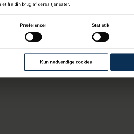
466.446
2.325.893
et fra din brug af deres tjenester.
4.627
413.008
Præferencer
Statistik
Kun nødvendige cookies
 godsomsætning over 10 år
somsætning (ton)
2.000
3.000
1.000