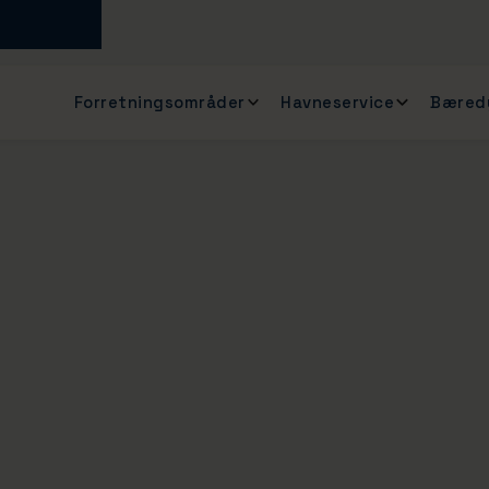
Forretningsområder
Havneservice
Bæred