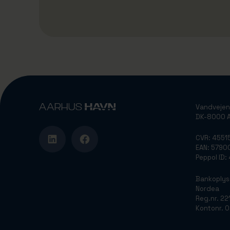
Vandvejen
DK-8000 A
CVR: 4551
EAN: 579
Peppol ID
Bankoplys
Nordea
Reg.nr. 22
Kontonr. 