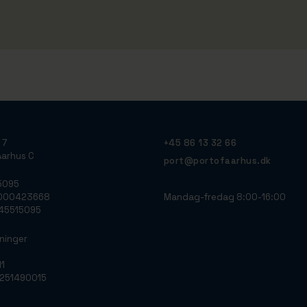
 7
+45 86 13 32 66
arhus C
port@portofaarhus.dk
5095
Mandag-fredag 8:00-16:00
0000423668
: 45515095
ninger
11
0251490015