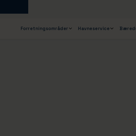
Forretningsområder
Havneservice
Bæred