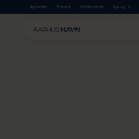
Nyheder
Presse
Anløbsliste
Sprog
28/4/2025
Danmarks største
erhvervshavn øger