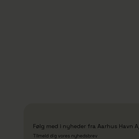
18/6/2026
Eimskip tager nyt køle- og
frysehus i brug: Styrker
forsyningen i Nordatlanten
Følg med i nyheder fra Aarhus Havn A
Tilmeld dig vores nyhedsbrev