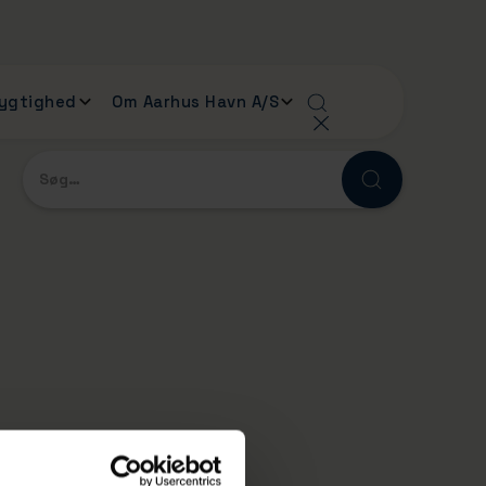
ygtighed
Om Aarhus Havn A/S