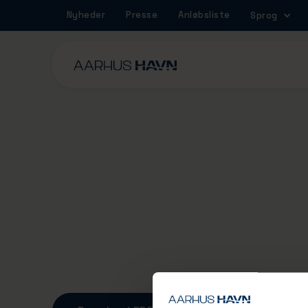
Nyheder
Presse
Anløbsliste
Sprog
Ordensreglement i
havne
Her kan du læse bekendtgørelsen om standard
overholdelse af orden i danske erhvervshavne