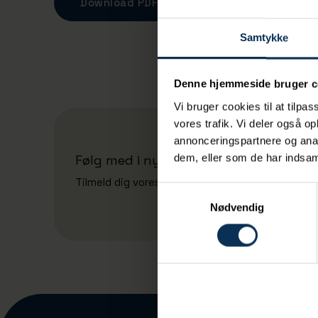
Download PDF
Samtykke
Denne hjemmeside bruger c
Vi bruger cookies til at tilpas
vores trafik. Vi deler også 
annonceringspartnere og anal
dem, eller som de har indsaml
Følg med i nyheder fra Aarhus Havn A
Tilmeld dig vores nyhedsbrev
Samtykkevalg
Nødvendig