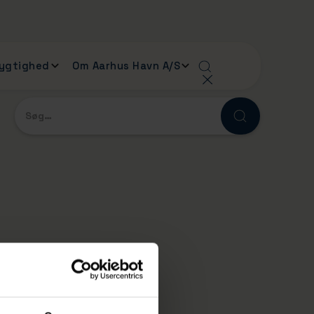
ygtighed
Om Aarhus Havn A/S