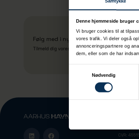
Samtykke
Denne hjemmeside bruger c
Vi bruger cookies til at tilpas
Følg med i nyheder fra Aarhus Havn A
vores trafik. Vi deler også 
annonceringspartnere og anal
Tilmeld dig vores nyhedsbrev
dem, eller som de har indsaml
Samtykkevalg
Nødvendig
Vandvejen
DK-8000 A
CVR: 4551