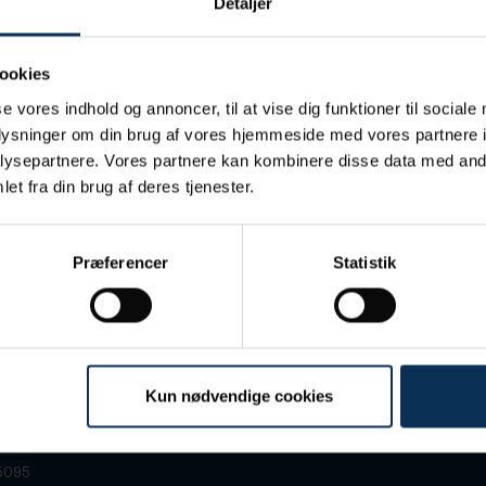
Detaljer
ookies
se vores indhold og annoncer, til at vise dig funktioner til sociale
/S
oplysninger om din brug af vores hjemmeside med vores partnere i
ysepartnere. Vores partnere kan kombinere disse data med andr
et fra din brug af deres tjenester.
Præferencer
Statistik
Kun nødvendige cookies
 7
+45 86 13 32 66
arhus C
port@portofaarhus.dk
5095