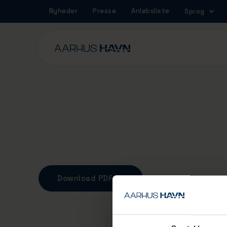
Nyheder
Presse
Anløbsliste
Sprog
Ordensreglement
Download PDF