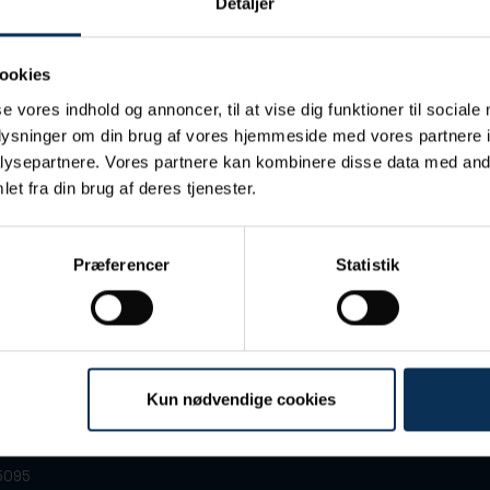
Detaljer
ookies
se vores indhold og annoncer, til at vise dig funktioner til sociale
/S
oplysninger om din brug af vores hjemmeside med vores partnere i
ysepartnere. Vores partnere kan kombinere disse data med andr
et fra din brug af deres tjenester.
Præferencer
Statistik
Kun nødvendige cookies
 7
+45 86 13 32 66
arhus C
port@portofaarhus.dk
5095