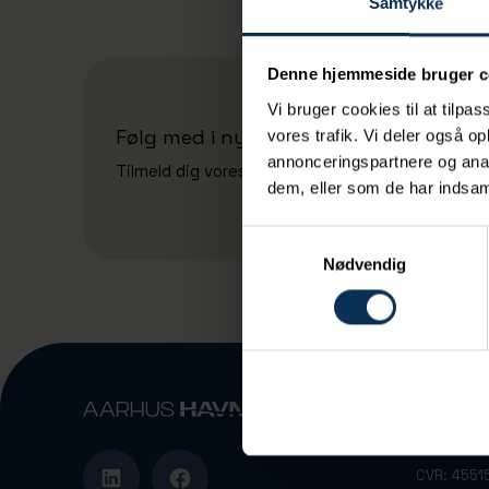
Samtykke
Denne hjemmeside bruger c
Vi bruger cookies til at tilpas
Følg med i nyheder fra Aarhus Havn A
vores trafik. Vi deler også 
annonceringspartnere og anal
Tilmeld dig vores nyhedsbrev
dem, eller som de har indsaml
Samtykkevalg
Nødvendig
Vandvejen
DK-8000 A
CVR: 4551