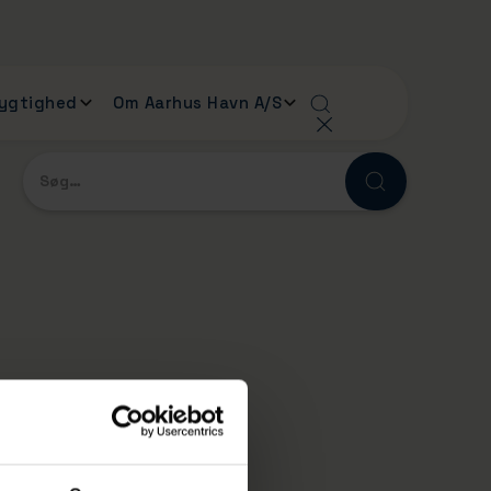
ygtighed
Om Aarhus Havn A/S