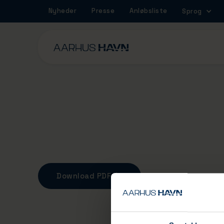
Nyheder
Presse
Anløbsliste
Sprog
Gravetilladelse
Download PDF