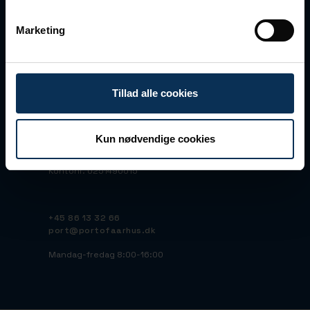
Marketing
Vandvejen 7
DK-8000 Aarhus C
CVR: 45515095
Tillad alle cookies
EAN: 5790000423668
Peppol ID: 45515095
Bankoplysninger
Kun nødvendige cookies
Nordea
Reg.nr. 2211
Kontonr. 0251490015
+45 86 13 32 66
port@portofaarhus.dk
Mandag-fredag 8:00-16:00