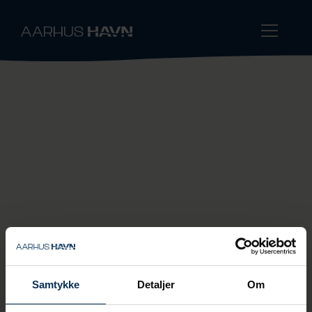
Årsrapport 2022
Bliv klogere på året, der gik hos Aarhus Havn
i 2022.
Download PDF
Følg med i nyheder fra Aarhus
Samtykke
Detaljer
Om
Havn A/S